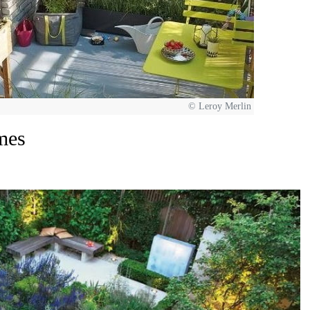
© Leroy Merlin
umes