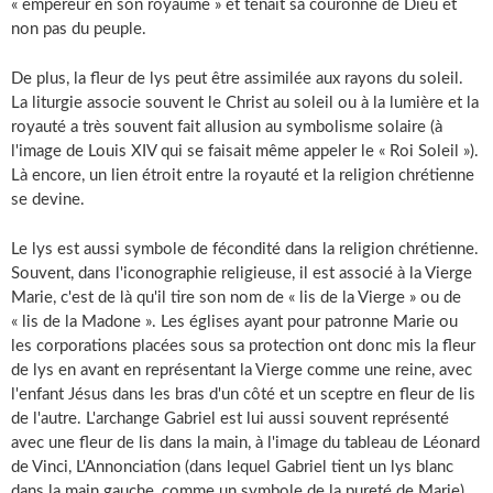
« empereur en son royaume » et tenait sa couronne de Dieu et
non pas du peuple.
De plus, la fleur de lys peut être assimilée aux rayons du soleil.
La liturgie associe souvent le Christ au soleil ou à la lumière et la
royauté a très souvent fait allusion au symbolisme solaire (à
l'image de Louis XIV qui se faisait même appeler le « Roi Soleil »).
Là encore, un lien étroit entre la royauté et la religion chrétienne
se devine.
Le lys est aussi symbole de fécondité dans la religion chrétienne.
Souvent, dans l'iconographie religieuse, il est associé à la Vierge
Marie, c'est de là qu'il tire son nom de « lis de la Vierge » ou de
« lis de la Madone ». Les églises ayant pour patronne Marie ou
les corporations placées sous sa protection ont donc mis la fleur
de lys en avant en représentant la Vierge comme une reine, avec
l'enfant Jésus dans les bras d'un côté et un sceptre en fleur de lis
de l'autre. L'archange Gabriel est lui aussi souvent représenté
avec une fleur de lis dans la main, à l'image du tableau de Léonard
de Vinci, L'Annonciation (dans lequel Gabriel tient un lys blanc
dans la main gauche, comme un symbole de la pureté de Marie).