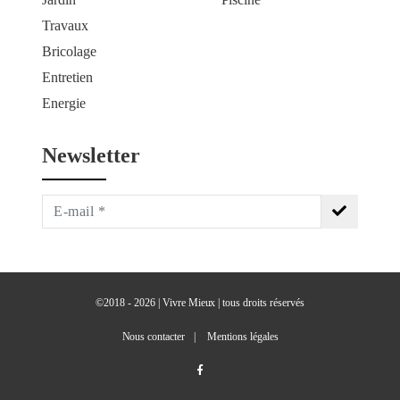
Travaux
Bricolage
Entretien
Energie
Newsletter
S'inscrire
à
la
newsletter
©2018 - 2026 | Vivre Mieux | tous droits réservés
Nous contacter
Mentions légales
facebook