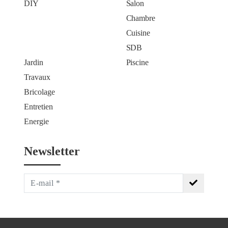
DIY
Salon
Chambre
Cuisine
SDB
Jardin
Piscine
Travaux
Bricolage
Entretien
Energie
Newsletter
S'inscrire
à
la
newsletter